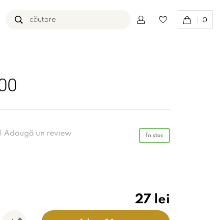
0
00
 |
Adaugă un review
În stoc
27 lei