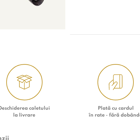
Deschiderea coletului
Plată
cu cardul
la livrare
în rate
· fără dobând
zii