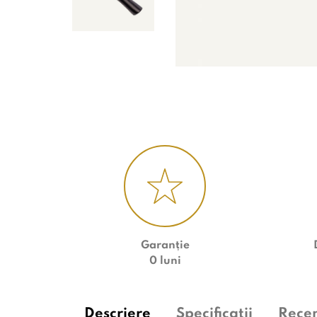
Garanție
0 luni
Descriere
Specificații
Recen