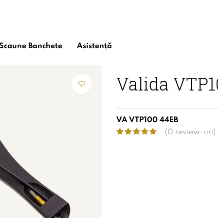
Scaune Banchete
Asistență
/
Cordare
/
Cordare Valida
/
Valida VTP100
Valida VTP1
VA VTP100 44EB
(0 review-uri)