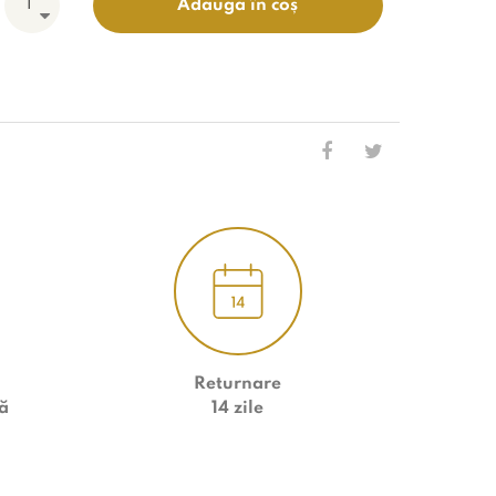
Adaugă în coș
Returnare
ă
14 zile