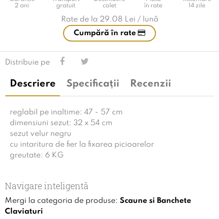
2 ani
gratuit
colet
în rate
14 zile
Rate de la
29.08 Lei / lună
Cumpără în rate
Distribuie pe
Descriere
Specificații
Recenzii
reglabil pe inaltime: 47 - 57 cm
dimensiuni sezut: 32 x 54 cm
sezut velur negru
cu intaritura de fier la fixarea picioarelor
greutate: 6 KG
Navigare inteligentă
Mergi la categoria de produse:
Scaune si Banchete
Claviaturi