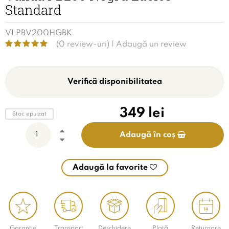
Standard
VLPBV200HGBK
(0 review-uri) |
Adaugă un review
Verifică disponibilitatea
349
lei
Stoc epuizat
Adaugă în coș
Adaugă la favorite
Garanție
Transport
Deschidere
Plată
Returnare