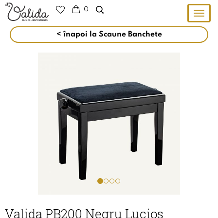
0
Togg
navig
< înapoi la Scaune Banchete
Valida PB200 Negru Lucios