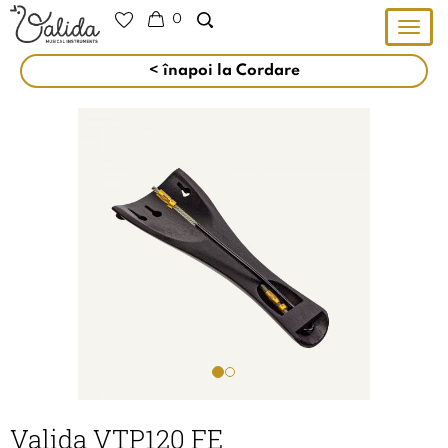
0
Togg
navig
< înapoi la Cordare
Valida VTP120 FE