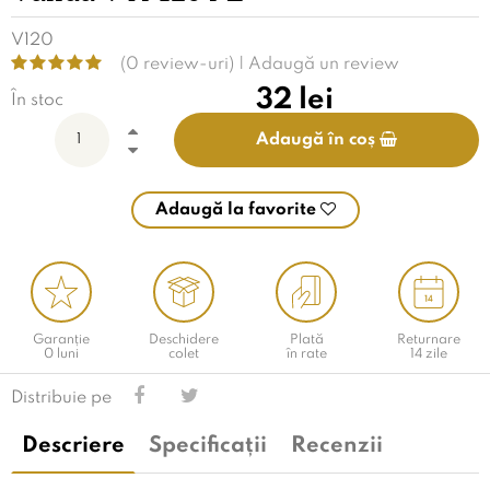
V120
(0 review-uri) |
Adaugă un review
32
lei
În stoc
Adaugă în coș
Adaugă la favorite
Garanție
Deschidere
Plată
Returnare
0 luni
colet
în rate
14 zile
Distribuie pe
Descriere
Specificații
Recenzii