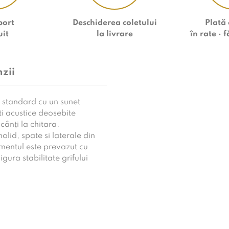
port
Deschiderea coletului
Plată
uit
la livrare
în rate
· 
zii
 standard cu un sunet
ti acustice deosebite
cânți la chitara.
olid, spate si laterale din
umentul este prevazut cu
igura stabilitate grifului