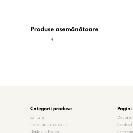
Produse asemănătoare
Categorii produse
Pagini 
Chitare
Despre 
Instrumente cu arcus
Contact
Ukulele si banjo
Cum cu