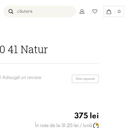
0
0 41 Natur
 |
Adaugă un review
Stoc epuizat
375 lei
În rate de la 31.25 lei / lună