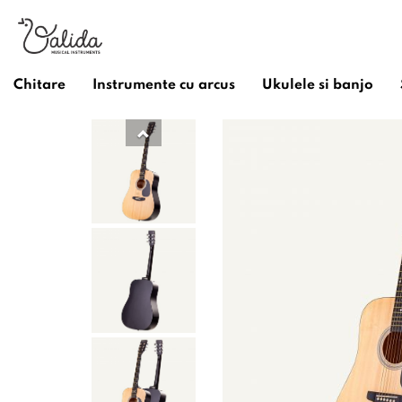
Chitare
Instrumente cu arcus
Ukulele si banjo
/
Chitare
/
Chitare Acustice
/
Chitare Acustice Valida
Previous