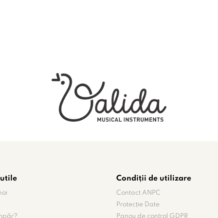
utile
Condiții de utilizare
noi
Contact ANPC
Protecție Date
mpăr?
Panou de control GDPR