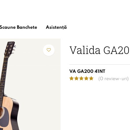
Scaune Banchete
Asistență
/
Valida GA200 41 Natur
Valida GA20
VA GA200 41NT
(0 review-uri)