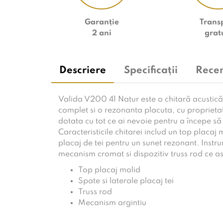
Garanție
Trans
2 ani
grat
Descriere
Specificații
Recen
Valida V200 41 Natur este o chitară acustică
complet si o rezonanta placuta, cu proprieta
dotata cu tot ce ai nevoie pentru a începe să 
Caracteristicile chitarei includ un top placaj m
placaj de tei pentru un sunet rezonant. Instr
mecanism cromat si dispozitiv truss rod ce as
Top placaj molid
Spate si laterale placaj tei
Truss rod
Mecanism argintiu