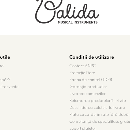
utile
Condiții de utilizare
noi
Contact ANPC
Protecție Date
mpăr?
Panou de control GDPR
i frecvente
Garanția produselor
Livrarea comenzilor
Returnarea produselor în 14 zile
Deschiderea coletului la livrare
Plata cu cardul în rate fără dob
Consultanță de specialitate gratu
Suport și ajutor