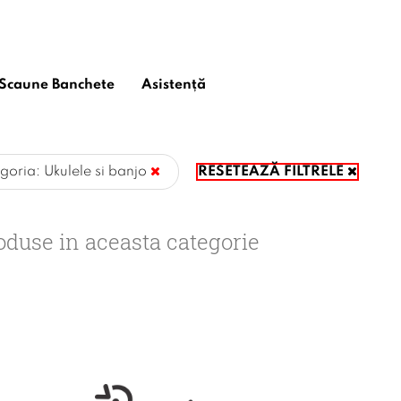
Scaune Banchete
Asistență
goria: Ukulele si banjo
RESETEAZĂ FILTRELE
oduse in aceasta categorie