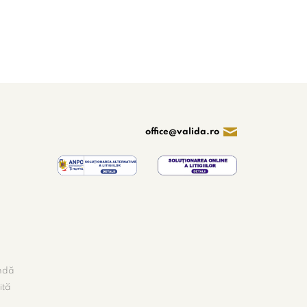
office@valida.ro
ândă
ită