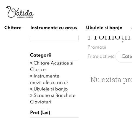
Chitare
Instrumente cu arcus
Ukulele si banjo
Promoții
Filtrează după
Promoții
Categorii
Filtre active:
Cate
Chitare Acustice si
Clasice
Instrumente
Nu exista pr
muzicale cu arcus
Ukulele si banjo
Scaune si Banchete
Claviaturi
Preț (Lei)