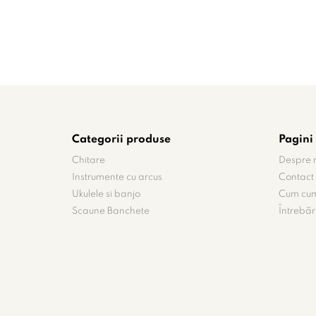
Categorii produse
Pagini 
Chitare
Despre 
Instrumente cu arcus
Contact
Ukulele si banjo
Cum cu
Scaune Banchete
Întrebăr